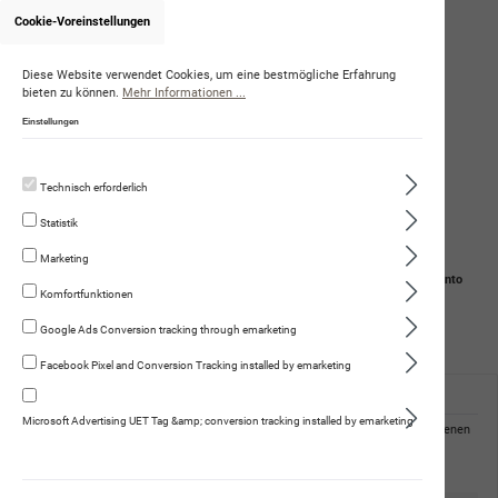
Cookie-Voreinstellungen
Onlineshop von AnjaPauli
Diese Website verwendet Cookies, um eine bestmögliche Erfahrung
bieten zu können.
Mehr Informationen ...
Einstellungen
Technisch erforderlich
Statistik
Marketing
Navigation
Suche
Mein Konto
Komfortfunktionen
Warenkorb
Google Ads Conversion tracking through emarketing
Facebook Pixel and Conversion Tracking installed by emarketing
Passwort-Wiederherstellung
Microsoft Advertising UET Tag &amp; conversion tracking installed by emarketing
Wir senden Ihnen eine Bestätigungs-E-Mail. Klicken Sie auf den darin enthaltenen
Link, um Ihr Passwort zu ändern.
Ihre E-Mail-Adresse