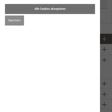
Alle Cookies akzeptieren
Zurück
E-Mail anfordern
Speichern
Newsletter
Über uns
Firmeninformation
Sie haben ein
technisches
Problem mit unserem Onlineshop?
Schreiben Sie uns eine E-Mail
Anja Pauli
Unsere Communities
Zahlungsarten