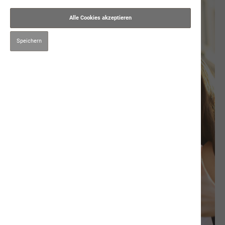
Alle Cookies akzeptieren
Speichern