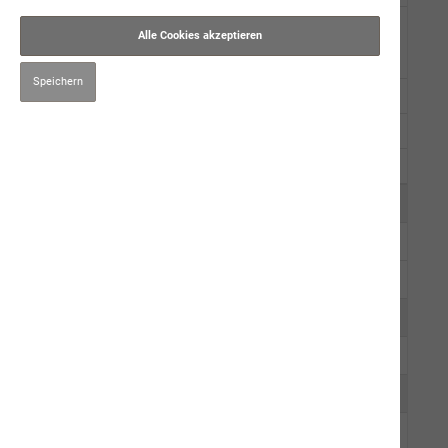
Trockennahrung
Alle Cookies akzeptieren
premium star
Speichern
simba
neptun getreidefrei
Muster
Kauartikel/Leckerli
Schweizer Würste
Ergänzungsprodukte
Hygiene/Pflege
Kräuter
Impfen
Mensch