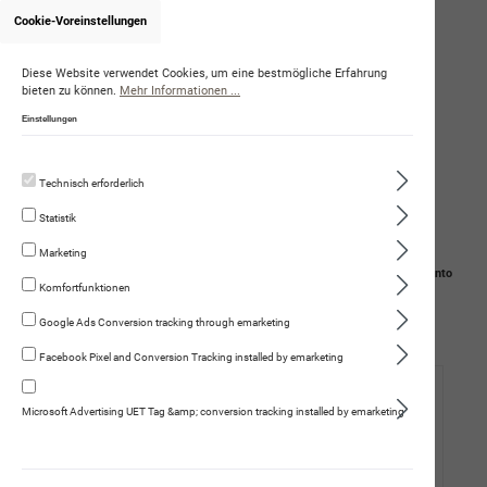
Cookie-Voreinstellungen
Onlineshop von AnjaPauli
Diese Website verwendet Cookies, um eine bestmögliche Erfahrung
bieten zu können.
Mehr Informationen ...
Einstellungen
Technisch erforderlich
Statistik
Marketing
Navigation
Suche
Mein Konto
Komfortfunktionen
Warenkorb
Google Ads Conversion tracking through emarketing
Facebook Pixel and Conversion Tracking installed by emarketing
Hund
Microsoft Advertising UET Tag &amp; conversion tracking installed by emarketing
Katze
Fleischmenüs