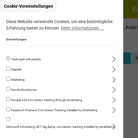
Cookie-Voreinstellungen
Home
Hund
K
Diese Website verwendet Cookies, um eine bestmögliche
Onlineshop von Anja 
Erfahrung bieten zu können.
Mehr Informationen ...
Einstellungen
K
Technisch erforderlich
Hund
Statistik
Katze
Marketing
Fleischmenüs
Komfortfunktionen
Trockennahrung
Google Ads Conversion tracking through emarketing
Facebook Pixel and Conversion Tracking installed by emarketing
Kauartikel/Leckerli
Schweizer Würste
Microsoft Advertising UET Tag &amp; conversion tracking installed by emarketing
Fleischwurst mit Hirse