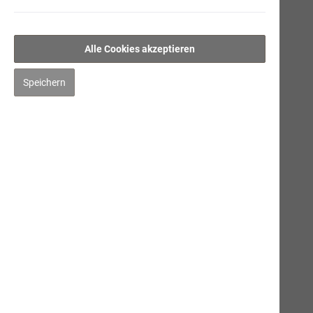
Saftige Rinderwurst
Gourmet-Rinderwurst
Alle Cookies akzeptieren
Feinschmeckermenü
Speichern
Schweizer Alpenkräuter
Pouletschlemmerwurst
Gourmet-Geflügelwurst
Ergänzungsprodukte
Hygiene/Pflege
Kräuter
Impfen
Mensch
Gut zu Wissen