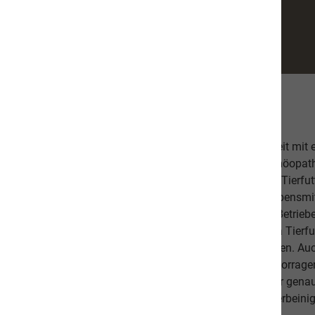
Über uns
Unsere hochwertige Tiernahrung ist in Zusammenarbeit mit
bestehend aus einer Tierärztin, Tierheilpraktikern, Homöopa
Ernährungsfachleuten entwickelt worden. Das leckere Tierfutt
Fischanteil von ca. 70% im Durchschnitt und weist Lebensmitt
Schlachtabfälle). Höchste Qualität aus kontrollierten Betrie
Beilagen sind der Garant, dass Sie mit unserem naVita Tierfut
Lieblinge ausgewogen und abwechslungsreich ernähren. Auch 
darauf, dass es Ihnen persönlich gut geht. Unsere hervorr
beweisen dies. Als Schweizer Unternehmen kennen wir gena
Qualitätsansprüche unserer Kunden sowie unseren vierbeinig