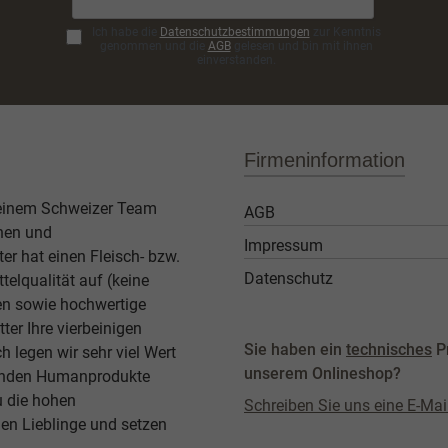
Ich habe die
Datenschutzbestimmungen
zur Kenntnis
genommen und die
AGB
gelesen und bin mit ihnen
einverstanden.
Firmeninformation
 einem Schweizer Team
AGB
then und
Impressum
er hat einen Fleisch- bzw.
Datenschutz
elqualität auf (keine
ben sowie hochwertige
ter Ihre vierbeinigen
Sie haben ein
technisches
P
legen wir sehr viel Wert
unserem Onlineshop?
agenden Humanprodukte
u die hohen
Schreiben Sie uns eine E-Mai
en Lieblinge und setzen