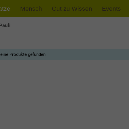
atze
Mensch
Gut zu Wissen
Events
Pauli
eine Produkte gefunden.