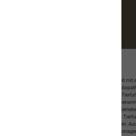
Über uns
Unsere hochwertige Tiernahrung ist in Zusammenarbeit mit
bestehend aus einer Tierärztin, Tierheilpraktikern, Homöopa
Ernährungsfachleuten entwickelt worden. Das leckere Tierfutt
Fischanteil von ca. 70% im Durchschnitt und weist Lebensmitt
Schlachtabfälle). Höchste Qualität aus kontrollierten Betrie
Beilagen sind der Garant, dass Sie mit unserem naVita Tierfut
Lieblinge ausgewogen und abwechslungsreich ernähren. Auch 
darauf, dass es Ihnen persönlich gut geht. Unsere hervorr