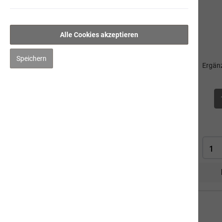
Hygiene/Pflege
Kräuter
Alle Cookies akzeptieren
herbs 1 - Entschlackung + Reinigung
Speichern
Ergänz
herbs 2 - Aufbau
herbs 3 - Haut + Fell
herbs 4 - Optimale Verdauung
herbs 5 - Vitalität + Ausgeglichenheit
herbs 6 - Gelenke + Entzündungen
herbs 7 - Flöhe & Zecken
Impfen
Mensch
Gut zu Wissen