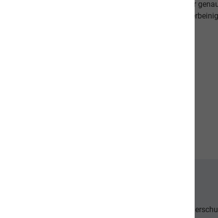
beweisen dies. Als Schweizer Unternehmen kennen wir gena
Qualitätsansprüche unserer Kunden sowie unseren vierbeinig
diese in unseren Produkten um.
Unsere Communities
Der Tierschu