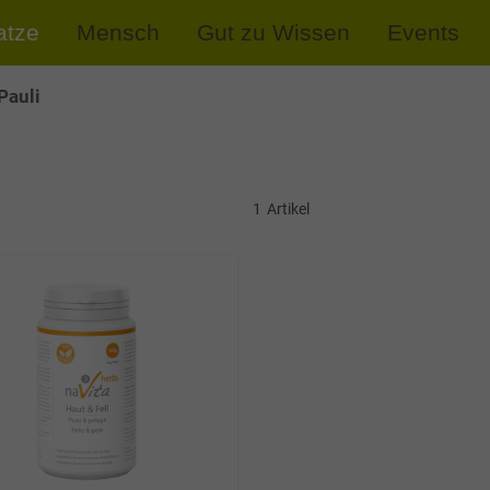
atze
Mensch
Gut zu Wissen
Events
Pauli
1
Artikel