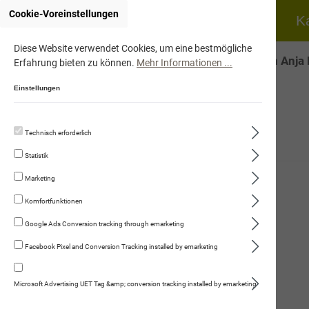
Cookie-Voreinstellungen
Home
Hund
K
Diese Website verwendet Cookies, um eine bestmögliche
Onlineshop von Anja 
Erfahrung bieten zu können.
Mehr Informationen ...
Einstellungen
Technisch erforderlich
Hund
Statistik
Katze
Marketing
Fleischmenüs
Komfortfunktionen
Trockennahrung
Google Ads Conversion tracking through emarketing
Facebook Pixel and Conversion Tracking installed by emarketing
Kauartikel/Leckerli
Schweizer Würste
Microsoft Advertising UET Tag &amp; conversion tracking installed by emarketing
Ergänzungsprodukte