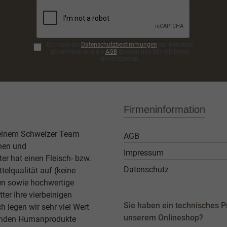
Ich habe die
Datenschutzbestimmungen
zur Kenntnis
genommen und die
AGB
gelesen und bin mit ihnen
einverstanden.
Firmeninformation
 einem Schweizer Team
AGB
then und
Impressum
er hat einen Fleisch- bzw.
Datenschutz
elqualität auf (keine
ben sowie hochwertige
ter Ihre vierbeinigen
Sie haben ein
technisches
P
legen wir sehr viel Wert
unserem Onlineshop?
agenden Humanprodukte